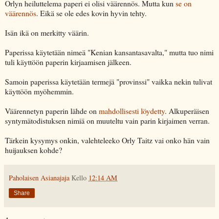
Orlyn heiluttelema paperi ei olisi väärennös. Mutta kun
se on
väärennös
. Eikä se ole edes kovin hyvin tehty.
Isän ikä on merkitty väärin.
Paperissa käytetään nimeä "Kenian kansantasavalta," mutta tuo nimi
tuli käyttöön paperin kirjaamisen jälkeen.
Samoin paperissa käytetään termejä "provinssi" vaikka nekin tulivat
käyttöön myöhemmin.
Väärennetyn paperin lähde on
mahdollisesti löydetty
. Alkuperäisen
syntymätodistuksen nimiä on muuteltu vain parin kirjaimen verran.
Tärkein kysymys onkin, valehteleeko Orly Taitz vai onko hän vain
huijauksen kohde?
Paholaisen Asianajaja
Kello
12:14 AM
Share