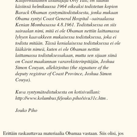
käsiinsä helmikuussa 1964 oikeaksi todistetun kopion
Barack Obaman syntymätodistuksesta, jonka mukaan
Obama syntyi Coast General Hospital –sairaalassa
Kenian Mombasassa 4.8.1961. Todistuksessa on siis
sairaalan nimi, mitä ei ole Obaman nettiin laittamassa
lyhyen kaavakkeen mukaisessa todistuksessa, joka ei
todista mitään. Tässä kenialaisessa todistuksessa ei ole
lääkärin nimeä, kuten ei ole Obaman nettiin
laittamassa todistuksessakaan, mutta sen sijaan siinä
on Coast maakunnan vararekisterinpitäjän, Joshua
Simon Couyan, allekirjoitus (the signature of the
deputy registrar of Coast Province, Joshua Simon
Couya).
Kuva syntymätodistuksesta on kotisivuillani:
http://www.kolumbus.fi/jouko.piho/sivu31c.htm .
Jouko Piho
Erittäin raskauttavaa materiaalia Obamaa vastaan. Siis olisi, jos