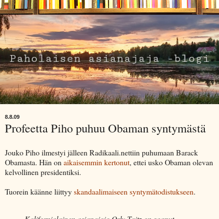
8.8.09
Profeetta Piho puhuu Obaman syntymästä
Jouko Piho ilmestyi jälleen Radikaali.nettiin puhumaan Barack
Obamasta. Hän on
aikaisemmin kertonut
, ettei usko Obaman olevan
kelvollinen presidentiksi.
Tuorein käänne liittyy
skandaalimaiseen syntymätodistukseen
.
Kalifornialainen asianajaja Orly Taitz on saanut