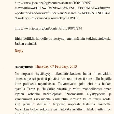
http://www.jaoa.org/cgi/content/abstract/106/10/605?
maxtoshow=&HITS=10&hits=10&RESULTFORMAT=&fulltext
=pediatric&andorexactfulltext=and&searchid=1&FIRSTINDEX=0
&sortspec=relevance&resourcetype=HWCIT
http://www.jaoa.org/cgi/content/full/108/5/234
Ehkä koliikin hoidolle on kertynyt enemmänkin tutkimustuloksia.
Jatkan etsintää.
Reply
Anonymous
Thursday, 07 February, 2013
No nopeasti hyväksytyn sikotautirokotteen haitat ilmenivätkin
sitten nopeasti ja tänä päivänä rokotetta ei enää suositella lapsille
kuin poikkeus tapauksissa. Toivottavasti, joku ehti siis hetken
ajatella Taran ja Heikkilän viestiä ja vältti mahdollisesti oman
lapsen kohdalla narkolepsian. Normaalilla älykkyydellä ja
vanhemman rakkaudella varustetun ihmisen kellot tulisi soida,
kun pienelle ihmiselle tarjotaan nopeasti testattua rokotetta.
Varsinkin tietoa rokotuksien haitoista asiallisin lähde viittein on