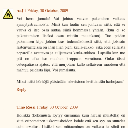
AaJii
Friday, 30 October, 2009
Voi herra jumala! Vai johtuu vauvan pukemisen vaikeus
synnytystraumoista. Minä kun luulin sen johtuvan siitä, että se
vauva ei itse osaa auttaa siinä hommassa yhtään. (kun ei se
pukeutumisen lisäksi osaa mitään muutakaan). Tuo paidan
pukemisen kipu johtuu taas todennäköisesti siitä, että joissain
lastenvaatteissa on ihan liian pieni kaula-aukko, eikä edes sellaista
nepareilla avattavaa ja suljettavaa kaula-aukkoa. Lapsilla kun tuo
pää on aika iso muuhun kroppaan verrattuna. Onko tässä
osteopatiassa ajatus, että murjotaan kallo sellaiseen muotoon että
mahtuu paidasta läpi. Voi jumalauta.
Miksi näitä hörhöjä päästetään televisioon levittämään harhojaan?
Reply
Tino Rossi
Friday, 30 October, 2009
Koliikki (kokemusta löytyy enemmän kuin haluan muistella) on
siitä erinomainen uskomushoidon kohde että sen syy on suurelta
osin arvoitus. Lisäksi sen mittaaminen on vaikeaa ja siinä on