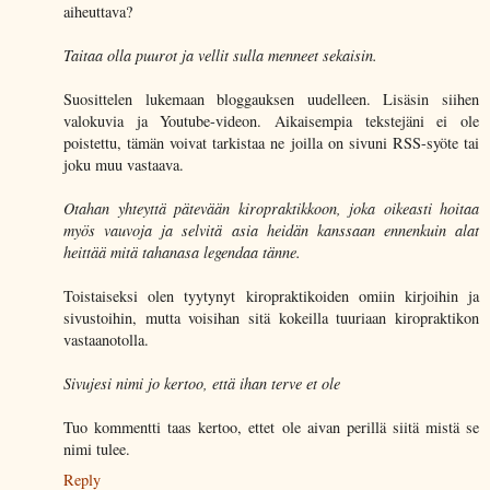
aiheuttava?
Taitaa olla puurot ja vellit sulla menneet sekaisin.
Suosittelen lukemaan bloggauksen uudelleen. Lisäsin siihen
valokuvia ja Youtube-videon. Aikaisempia tekstejäni ei ole
poistettu, tämän voivat tarkistaa ne joilla on sivuni RSS-syöte tai
joku muu vastaava.
Otahan yhteyttä pätevään kiropraktikkoon, joka oikeasti hoitaa
myös vauvoja ja selvitä asia heidän kanssaan ennenkuin alat
heittää mitä tahanasa legendaa tänne.
Toistaiseksi olen tyytynyt kiropraktikoiden omiin kirjoihin ja
sivustoihin, mutta voisihan sitä kokeilla tuuriaan kiropraktikon
vastaanotolla.
Sivujesi nimi jo kertoo, että ihan terve et ole
Tuo kommentti taas kertoo, ettet ole aivan perillä siitä mistä se
nimi tulee.
Reply