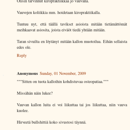
Olisin tarvinnut kiropraktiikkaa jo vauvana.
Vauvojen koliikkia mm. hoidetaan kiropraktiikalla.
Tuntuu nyt, että täällä tavikset asioista mitään tietämättömät
meihkaavat asiosita, joista eiväöt tiedä yhtään mitään.
Taran sivuilta en löytänyt mitään kallon muotoilua. Eihän sellaista
edes ole.
Reply
Anonymous
Sunday, 01 November, 2009
"""Sitten on tuota kalloihin kohdistuvaa osteopatiaa."""
Missähän näin lukee?
Vauvan kallon luita ei voi liikuttaa tai jos liikuttaa, niin vauva
kuolee.
Hirveetä bullshittiä koko sivustosi täynnä.