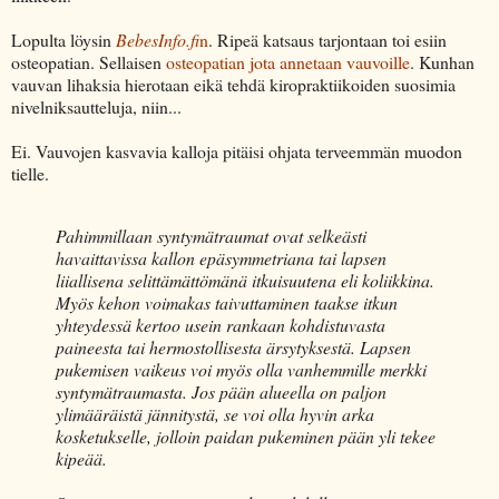
Lopulta löysin
BebesInfo.fi
n
. Ripeä katsaus tarjontaan toi esiin
osteopatian. Sellaisen
osteopatian jota annetaan vauvoille
. Kunhan
vauvan lihaksia hierotaan eikä tehdä kiropraktiikoiden suosimia
nivelniksautteluja, niin...
Ei. Vauvojen kasvavia kalloja pitäisi ohjata terveemmän muodon
tielle.
Pahimmillaan syntymätraumat ovat selkeästi
havaittavissa kallon epäsymmetriana tai lapsen
liiallisena selittämättömänä itkuisuutena eli koliikkina.
Myös kehon voimakas taivuttaminen taakse itkun
yhteydessä kertoo usein rankaan kohdistuvasta
paineesta tai hermostollisesta ärsytyksestä. Lapsen
pukemisen vaikeus voi myös olla vanhemmille merkki
syntymätraumasta. Jos pään alueella on paljon
ylimääräistä jännitystä, se voi olla hyvin arka
kosketukselle, jolloin paidan pukeminen pään yli tekee
kipeää.