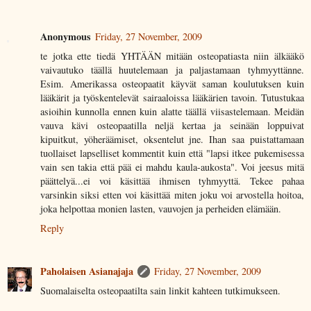
Anonymous
Friday, 27 November, 2009
te jotka ette tiedä YHTÄÄN mitään osteopatiasta niin älkääkö
vaivautuko täällä huutelemaan ja paljastamaan tyhmyyttänne.
Esim. Amerikassa osteopaatit käyvät saman koulutuksen kuin
lääkärit ja työskentelevät sairaaloissa lääkärien tavoin. Tutustukaa
asioihin kunnolla ennen kuin alatte täällä viisastelemaan. Meidän
vauva kävi osteopaatilla neljä kertaa ja seinään loppuivat
kipuitkut, yöheräämiset, oksentelut jne. Ihan saa puistattamaan
tuollaiset lapselliset kommentit kuin että "lapsi itkee pukemisessa
vain sen takia että pää ei mahdu kaula-aukosta". Voi jeesus mitä
päättelyä...ei voi käsittää ihmisen tyhmyyttä. Tekee pahaa
varsinkin siksi etten voi käsittää miten joku voi arvostella hoitoa,
joka helpottaa monien lasten, vauvojen ja perheiden elämään.
Reply
Paholaisen Asianajaja
Friday, 27 November, 2009
Suomalaiselta osteopaatilta sain linkit kahteen tutkimukseen.