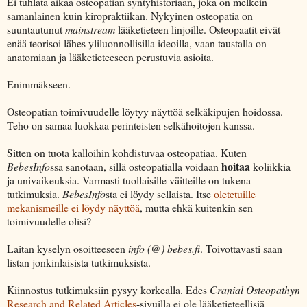
Ei tuhlata aikaa osteopatian syntyhistoriaan, joka on melkein
samanlainen kuin kiropraktiikan. Nykyinen osteopatia on
suuntautunut
mainstream
lääketieteen linjoille. Osteopaatit eivät
enää teorisoi lähes yliluonnollisilla ideoilla, vaan taustalla on
anatomiaan ja lääketieteeseen perustuvia asioita.
Enimmäkseen.
Osteopatian toimivuudelle löytyy näyttöä selkäkipujen hoidossa.
Teho on samaa luokkaa perinteisten selkähoitojen kanssa.
Sitten on tuota kalloihin kohdistuvaa osteopatiaa. Kuten
hoitaa
BebesInfo
ssa sanotaan, sillä osteopatialla voidaan
koliikkia
ja univaikeuksia. Varmasti tuollaisille väitteille on tukena
tutkimuksia.
BebesInfo
sta ei löydy sellaista. Itse
oletetuille
mekanismeille ei löydy näyttöä
, mutta ehkä kuitenkin sen
toimivuudelle olisi?
Laitan kyselyn osoitteeseen
info (@) bebes.fi
. Toivottavasti saan
listan jonkinlaisista tutkimuksista.
Kiinnostus tutkimuksiin pysyy korkealla. Edes
Cranial Osteopathyn
Research and Related Articles
-sivuilla ei ole lääketieteellisiä