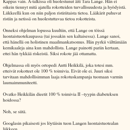
Kappas vain. A-talkissa oli huolestunut äiti Tara Lange. Hän ei
oikein tiennyt mitä ajatella rokotteiden turvallisuudesta ja hyödyistä.
Liikkeellä kun on niin paljon ristiriitaista tietoa. Lääkärit puhuvat
ristiin ja netissä on huolestuttavaa tietoa rokotteista.
Onneksi ohjelman lopussa kuultiin, että Lange on töissä
luontaistuotekaupassa (tai jossakin sen kaltaisessa). Lange sanoi,
että hänellä on holistinen maailmankatsomus. Hän pyrkii välttämään
kemikaaleja aina kun mahdollista. Lange painotti pariin kertaan,
ettei hän tykkää riskeistä. Siksi rokote jää ottamatta.
Ohjelmassa oli myös ortopedi Antti Heikkilä, joka totesi mm.
etteivät rokotteet ole 100 % toimivia. Eivät ole ei. Juuri siksi
tarvitaan mahdollisimman laaja rokotuskampanja tuomaan varmin
laumaimmuniteetti.
Ovatko Heikkilän dieetit 100 % toimivia II –tyypin diabeteksen
hoidossa?
Noh, se siitä.
Googlasin pikaisesti jos löytäisin tuon Langen luontaistuotealan
liikkeen.