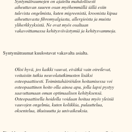
Syntymätraumojen on ajateltu mahdollisesti
aiheuttavan suuren osan myöhemmällä iällä esiin
tulevista ongelmista, kuten migreenistä, kroonista kipua
aiheuttavasta fibromyalgiasta, allergioista ja muista
yliherkkyyksistä. Ne ovat myös osaltaan
vakavoittamassa kehitysviivästymiä ja kehitysvammoja.
Syntymätraumat kuulostavat vakavalta asialta.
Olisi hyvä, jos kaikki vauvat, eivätkä vain oireilevat,
voitaisiin tutkia neuvolatutkimusten lisäksi
osteopaattisesti. Toimintahäiriöiden hoitamisessa voi
osteopaattinen hoito olla ainoa apu, jolla lapsi pystyy
saavuttamaan oman optimaalisen kehityksensä.
Osteopaattisella hoidolla voidaan hoitaa myös yleisiä
vauvojen ongelmia, kuten koliikkia, pulauttelua,
oksentelua, itkuisuutta ja univaikeuksia.