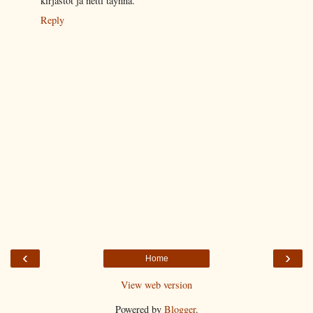
kirjastot ja netti täynnä.
Reply
‹
›
Home
View web version
Powered by
Blogger
.