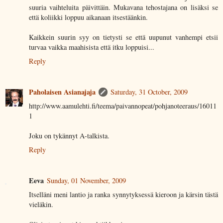
suuria vaihteluita päivittäin. Mukavana tehostajana on lisäksi se
että koliikki loppuu aikanaan itsestäänkin.
Kaikkein suurin syy on tietysti se että uupunut vanhempi etsii
turvaa vaikka maahisista että itku loppuisi...
Reply
Paholaisen Asianajaja
Saturday, 31 October, 2009
http://www.aamulehti.fi/teema/paivannopeat/pohjanoteeraus/16011
1
Joku on tykännyt A-talkista.
Reply
Eeva
Sunday, 01 November, 2009
Itselläni meni lantio ja ranka synnytyksessä kieroon ja kärsin tästä
vieläkin.