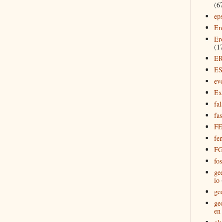
(6
ep
Er
Er
(1
E
E
ev
Ex
fal
fas
F
fe
F
fos
ge
io
ge
ge
en