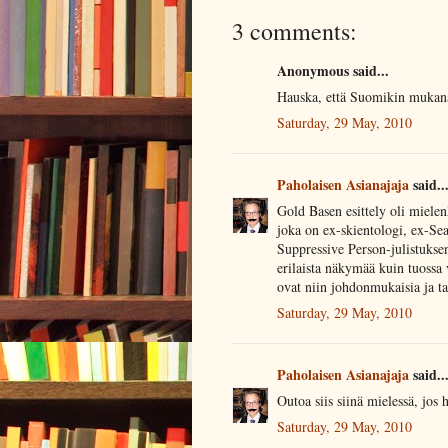
3 comments:
Anonymous said...
Hauska, että Suomikin mukana
Saturday, 29 May, 2010
Paholaisen Asianajaja
said..
Gold Basen esittely oli mielen
joka on ex-skientologi, ex-Sea
Suppressive Person-julistukse
erilaista näkymää kuin tuossa 
ovat niin johdonmukaisia ja tar
Saturday, 29 May, 2010
Paholaisen Asianajaja
said..
Outoa siis siinä mielessä, jos 
Saturday, 29 May, 2010