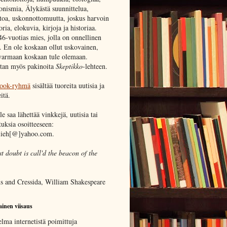
onismia, Älykästä suunnittelua,
toa, uskonnottomuutta, joskus harvoin
ia, elokuvia, kirjoja ja historiaa.
46-vuotias mies, jolla on onnellinen
. En ole koskaan ollut uskovainen,
varmaan koskaan tule olemaan.
itan myös pakinoita
Skeptikko
-lehteen.
ook-ryhmä
sisältää tuoreita uutisia ja
itä.
e saa lähettää vinkkejä, uutisia tai
uksia osoitteeseen:
lieh[@]yahoo.com.
 doubt is call'd the beacon of the
us and Cressida, William Shakespeare
inen viisaus
lma internetistä poimittuja