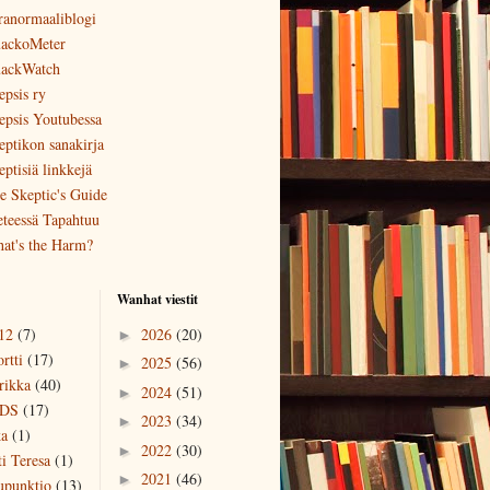
ranormaaliblogi
ackoMeter
ackWatch
epsis ry
epsis Youtubessa
eptikon sanakirja
eptisiä linkkejä
e Skeptic's Guide
eteessä Tapahtuu
at's the Harm?
Wanhat viestit
12
(7)
2026
(20)
►
rtti
(17)
2025
(56)
►
rikka
(40)
2024
(51)
►
DS
(17)
2023
(34)
►
ka
(1)
2022
(30)
►
ti Teresa
(1)
2021
(46)
►
upunktio
(13)