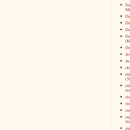
Da
Mi
Da
De
De
De
(8
De
dr
du
ek
el
(3
el
tie
el
el
en
en
bl
en