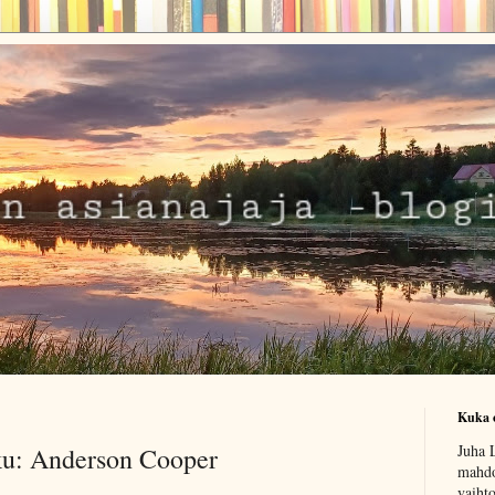
Kuka 
Juha L
sku: Anderson Cooper
mahdo
vaiht