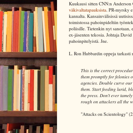
Kuukausi sitten CNN:n Anderson
väkivaltatapauksista
. PR-myrsky ei
kannalta. Kansainvälisissä uutisiss
toimistossa pahoinpideltiin työntek
poliisille. Tietenkin nyt sanotaan,
ex-jäsenten tekosia. Johtaja David
pahoinpitelyistä. Jne.
L. Ron Hubbardin oppeja tarkasti no
This is the correct procedur
them promptly for felonies 
agencies. Double curve our 
them. Start feeding lurid, b
the press. Don't ever tamely
rough on attackers all the 
"Attacks on Scientology" (