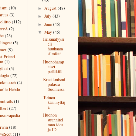
)
tismi
(10)
August
(48)
►
aruus
(3)
July
(43)
►
oliitto
(112)
June
(45)
►
rryA
(2)
May
(45)
▼
he
(28)
Iirisanalyysi
lingcat
(5)
eli
huuhaata
mer
(9)
silmästä
st Friend
ar
(1)
Huonohamp
aiset
gfoot
(5)
pelätkää
ologia
(72)
Kreationismi
okmooch
(2)
pulassa
Suomessa
arlie Hebdo
)
Toinen
emtrails
(1)
käännyttäj
ä
lbert
(27)
Huonon
nservapedia
suunnitel
)
man idea
rwin
(18)
ja ID
veScot
(11)