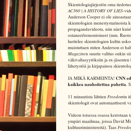
Skientologiajärjestön oma tiedotu
AC360 | A HISTORY OF LIES
-vid
Anderson Cooper ei ole ainoastaan
skientologien menestystarinoista k
propagandavideota, niin näet kuink
ostaneet/remontoineet (mm. Ruots
luettelee skientologien kultin usk
muistuttaen miten Anderson ei halu
Magazine
n suurin valitus onkin sii
väkivaltasyytöksiin ja ex-jäsenten 
lähetystöä ja kirjapainoa skientol
CNN edi
JA MIKÄ KARMEINTA!
kaikkea nauhoitettua puhetta
. 
11 minuutista lähtien
Freedom
in 
skientologit ovat automaattisesti va
Videon toisessa osassa kerrotaan taa
ympäri maailmaa, joissa David Mis
kulttuuriministereitä). Taas
Freed