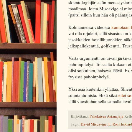
skientologiajärjestön menestystarin
maailmaa. Joten Miscavige ei mit
(paitsi silloin kun hän oli päämaj
Kolmannessa videossa
kumotaan ka
voi olla orjaleiri, sillä sisustus on 
tasokkaiden hotellihuoneiden näköis
jalkapallokenttiä, golfkenttä. Taus
Vasta-argumentti on aivan järkevä, 
pahoinpitelyä. Toisaalta kukaan e
olisi sotkuinen, haiseva läävä. Ex
fyysistä pahoinpitelyä.
Yksi asia kuitenkin yllättää. Skie
suuntautumista. Ehkä siksi
ettei s
tällä vuosituhannella samalla tava
Kirjoittanut
Paholaisen Asianajaja
Kell
Tägit:
David Miscavige
,
L. Ron Hubbard