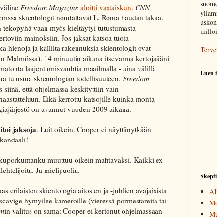
suome
sväline
Freedom Magazine
aloitti vastaiskun
.
CNN
yliam
eoissa skientologit noudattavat L. Ronia haudan takaa.
uskont
 tekopyhä vaan myös kieltäytyi tutustumasta
millo
ertoviin mainoksiin. Jos jaksat katsoa tuota
a hienoja ja kalliita rakennuksia skientologit ovat
Terve
in Malmössa). 14 minuutin aikana itsevarma kertojaääni
omatonta laajentumisvauhtia maailmalla - aina välillä
Luen t
a tutustua skientologian todellisuuteen.
Freedom
s siinä, että ohjelmassa keskityttiin vain
haastatteluun. Eikä kerrottu katsojille kuinka monta
ogiajärjestö on avannut vuoden 2009 aikana.
toi jaksoja
. Luit oikein. Cooper ei näyttänytkään
Skandaali!
itkuporkumanku muuttuu oikein mahtavaksi. Kaikki ex-
lehtelijoita. Ja mielipuolia.
Skepti
s erilaisten skientologialaitosten ja -juhlien avajaisista
AI
cavige hymyilee kameroille (vieressä pormestareita tai
Mo
om
in valitus on sama: Cooper ei kertonut ohjelmassaan
Mu