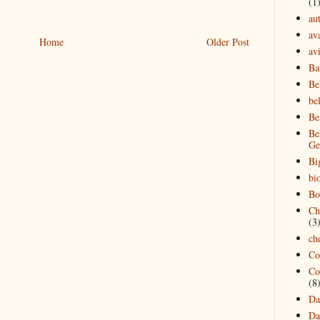
(1
au
av
Home
Older Post
avi
Ba
Be
bel
Be
Be
Ge
Bi
bi
Bo
Ch
(3
ch
Co
Co
(8
Da
Da