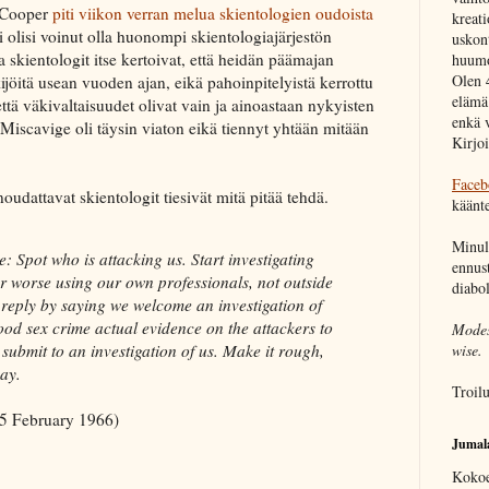
 Cooper
piti viikon verran melua skientologien oudoista
kreati
 olisi voinut olla huonompi skientologiajärjestön
uskon
a skientologit itse kertoivat, että heidän päämajan
huumor
Olen 
ijöitä usean vuoden ajan, eikä pahoinpitelyistä kerrottu
elämä
 että väkivaltaisuudet olivat vain ja ainoastaan nykyisten
enkä 
 Miscavige oli täysin viaton eikä tiennyt yhtään mitään
Kirjo
Faceb
udattavat skientologit tiesivät mitä pitää tehdä.
käänte
Minull
e: Spot who is attacking us. Start investigating
ennust
or worse using our own professionals, not outside
diabo
reply by saying we welcome an investigation of
lood sex crime actual evidence on the attackers to
Modest
wise.
 submit to an investigation of us. Make it rough,
way.
Troil
25 February 1966)
Jumala
Kokoe