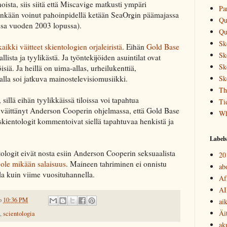
oista, siis siitä että Miscavige matkusti ympäri
Pa
enkään voinut pahoinpidellä ketään SeaOrgin päämajassa
Qu
assa vuoden 2003 lopussa).
Qu
Sk
ikki väitteet skientologien orjaleiristä
. Eihän
Gold Base
Sk
kallista ja tyylikästä. Ja työntekijöiden asuintilat ovat
Sk
iä. Ja heillä on uima-allas, urheilukenttiä,
Sk
talla soi jatkuva mainostelevisiomusiikki.
Th
sillä eihän tyylikkäissä tiloissa voi tapahtua
Ti
i väittänyt Anderson Cooperin ohjelmassa, että Gold Base
Wh
-skientologit kommentoivat siellä tapahtuvaa henkistä ja
Labels
ntologit eivät nosta esiin Anderson Cooperin seksuaalista
20
e ole mikään salaisuus
. Maineen tahriminen ei onnistu
abo
lla kuin viime vuosituhannella.
Af
AI
o
10:36 PM
ai
Äi
,
scientologia
ak