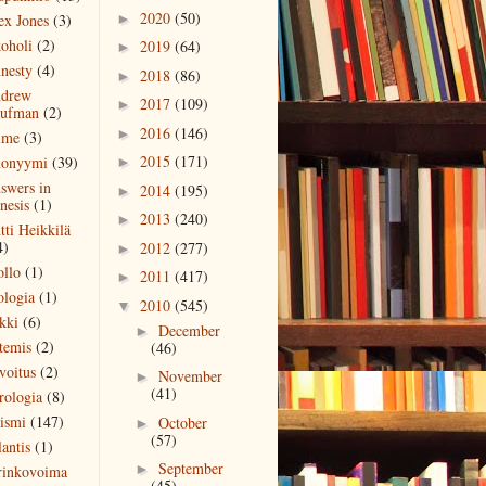
2020
(50)
ex Jones
(3)
►
koholi
(2)
2019
(64)
►
nesty
(4)
2018
(86)
►
drew
2017
(109)
►
ufman
(2)
2016
(146)
►
ime
(3)
2015
(171)
onyymi
(39)
►
swers in
2014
(195)
►
nesis
(1)
2013
(240)
►
tti Heikkilä
4)
2012
(277)
►
ollo
(1)
2011
(417)
►
ologia
(1)
2010
(545)
▼
kki
(6)
December
►
temis
(2)
(46)
voitus
(2)
November
►
(41)
rologia
(8)
eismi
(147)
October
►
(57)
antis
(1)
September
►
rinkovoima
(45)