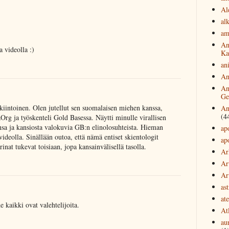
Al
al
am
An
 videolla :)
Ka
an
An
An
.
Ge
kiintoinen. Olen jutellut sen suomalaisen miehen kanssa,
An
(4
Org ja työskenteli Gold Basessa. Näytti minulle virallisen
nsa ja kansiosta valokuvia GB:n elinolosuhteista. Hieman
ap
videolla. Sinällään outoa, että nämä entiset skientologit
ap
inat tukevat toisiaan, jopa kansainvälisellä tasolla.
Ar
Ar
Ar
ast
.
at
he kaikki ovat valehtelijoita.
Atl
au