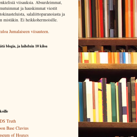
nkielisiä viisauksia. Absurdeimmat,
mutuimmat ja hauskimmat viestit
okinasteluista, salaliittoparanoiasta ja
in mistäkin. Ei heikkohermoisille.
tuloa Jumalaiseen viisauteen
.
ätä blogia, ja laihduin 10 kiloa
koille
DS Truth
on Base Clavius
seum of Hoaxes