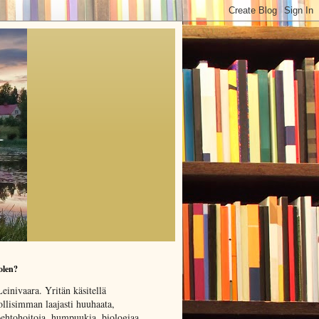
olen?
einivaara. Yritän käsitellä
llisimman laajasti huuhaata,
oehtohoitoja, humpuukia, biologiaa,