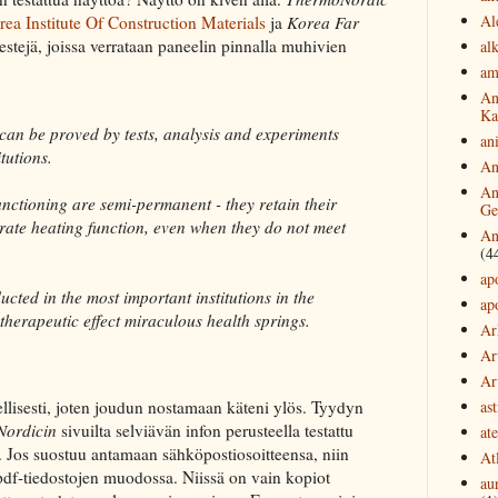
Al
ea Institute Of Construction Materials
ja
Korea Far
estejä, joissa verrataan paneelin pinnalla muhivien
al
am
An
Ka
s can be proved by tests, analysis and experiments
an
tutions.
An
An
ctioning are semi-permanent - they retain their
Ge
arate heating function, even when they do not meet
An
(4
ap
ucted in the most important institutions in the
ap
therapeutic effect miraculous health springs.
Ar
Ar
Ar
ast
ellisesti, joten joudun nostamaan käteni ylös. Tyydyn
ordicin
sivuilta selviävän infon perusteella testattu
at
. Jos suostuu antamaan sähköpostiosoitteensa, niin
Atl
 pdf-tiedostojen muodossa. Niissä on vain kopiot
au