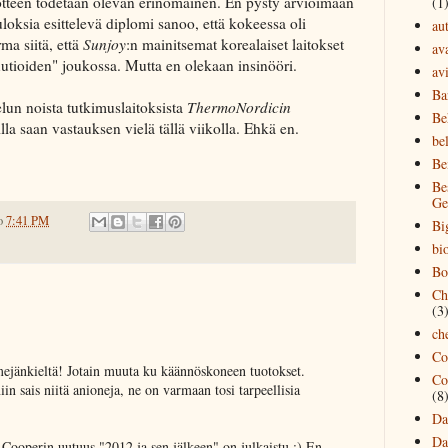
a tuotteen todetaan olevan erinomainen. En pysty arvioimaan
(1
loksia esittelevä diplomi sanoo, että kokeessa oli
au
ma siitä, että
Sunjoy
:n mainitsemat korealaiset laitokset
av
utioiden" joukossa. Mutta en olekaan insinööri.
avi
Ba
telun noista tutkimuslaitoksista
ThermoNordicin
Be
lla saan vastauksen vielä tällä viikolla. Ehkä en.
bel
Be
Be
Ge
o
7:41 PM
Bi
bi
Bo
Ch
(3
ch
Co
ejänkieltä! Jotain muuta ku käännöskoneen tuotokset.
Co
in sais niitä anioneja, ne on varmaan tosi tarpeellisia
(8
Da
Da
 Cooperin uutuus "2012 ja sen jälkeen" on julkaistu :) En