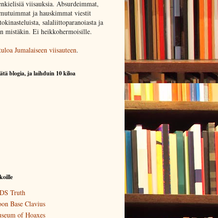
nkielisiä viisauksia. Absurdeimmat,
mutuimmat ja hauskimmat viestit
okinasteluista, salaliittoparanoiasta ja
in mistäkin. Ei heikkohermoisille.
tuloa Jumalaiseen viisauteen
.
ätä blogia, ja laihduin 10 kiloa
koille
DS Truth
on Base Clavius
seum of Hoaxes