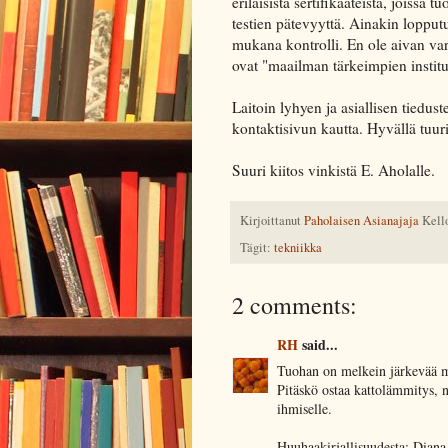
erilaisista sertifikaateista, joiss
testien pätevyyttä. Ainakin lopputu
mukana kontrolli. En ole aivan var
ovat "maailman tärkeimpien institu
Laitoin lyhyen ja asiallisen tiedus
kontaktisivun kautta. Hyvällä tuuri
Suuri kiitos vinkistä E. Aholalle.
Kirjoittanut
Paholaisen Asianajaja
Kell
Tägit:
tekniikka
2 comments:
RH
said...
Tuohan on melkein järkevää m
Pitäskö ostaa kattolämmitys, ni
ihmiselle.
Huuhaakirjallisuudesta: Diana