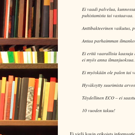
Ei vaadi palvelua, kunnossa
puhistamista tai vastaavaa.
Anttibakteerinen vaikutus, p
Antaa parhaimman ilmankos
Ei eritä vaarallisia kaasuja
ei myös anna ilmanjuoksua.
Ei myöskään ole palon tai 
Hyväksytty suurimista arvoste
Täydellinen ECO – ei saast
10 vuoden takuu!
Ei vielä kovin erikoista informaati