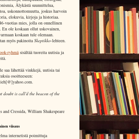
onismia, Älykästä suunnittelua,
toa, uskonnottomuutta, joskus harvoin
ia, elokuvia, kirjoja ja historiaa.
46-vuotias mies, jolla on onnellinen
. En ole koskaan ollut uskovainen,
varmaan koskaan tule olemaan.
itan myös pakinoita
Skeptikko
-lehteen.
ook-ryhmä
sisältää tuoreita uutisia ja
itä.
e saa lähettää vinkkejä, uutisia tai
uksia osoitteeseen:
lieh[@]yahoo.com.
 doubt is call'd the beacon of the
us and Cressida, William Shakespeare
inen viisaus
lma internetistä poimittuja