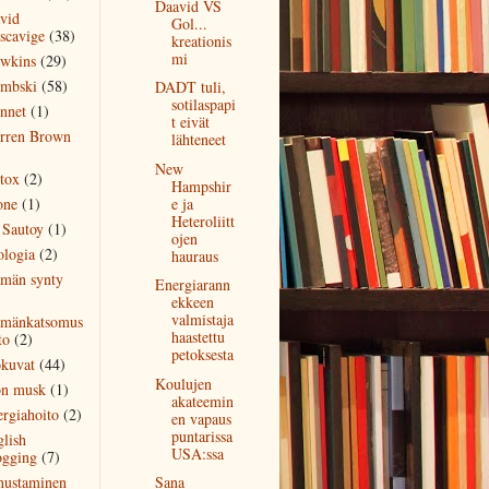
Daavid VS
vid
Gol...
scavige
(38)
kreationis
mi
wkins
(29)
mbski
(58)
DADT tuli,
sotilaspapi
nnet
(1)
t eivät
rren Brown
lähteneet
)
New
tox
(2)
Hampshir
one
(1)
e ja
Heteroliitt
 Sautoy
(1)
ojen
ologia
(2)
hauraus
ämän synty
Energiarann
)
ekkeen
valmistaja
ämänkatsomus
haastettu
to
(2)
petoksesta
okuvat
(44)
Koulujen
on musk
(1)
akateemin
ergiahoito
(2)
en vapaus
puntarissa
glish
USA:ssa
ogging
(7)
nustaminen
Sana