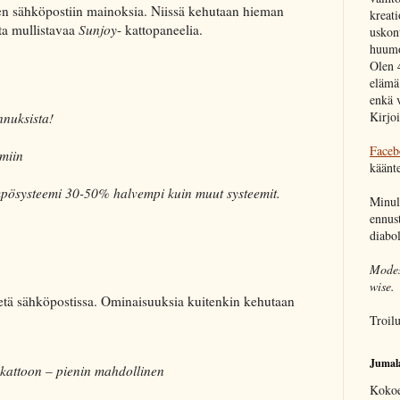
en sähköpostiin mainoksia. Niissä kehutaan hieman
kreati
ta mullistavaa
Sunjoy
- kattopaneelia.
uskon
huumor
Olen 
elämä
enkä 
Kirjo
nuksista!
Faceb
miin
käänte
mpösysteemi 30-50% halvempi kuin muut systeemit.
Minull
ennust
diabo
Modest
wise.
litetä sähköpostissa. Ominaisuuksia kuitenkin kehutaan
Troil
Jumala
 kattoon – pienin mahdollinen
Kokoe