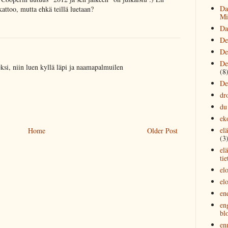
Da
kattoo, mutta ehkä teillä luetaan?
Mi
Da
De
De
.
De
eksi, niin luen kyllä läpi ja naamapalmuilen
(8
De
dr
du
ek
el
Home
Older Post
(3
el
tie
el
el
en
en
bl
en