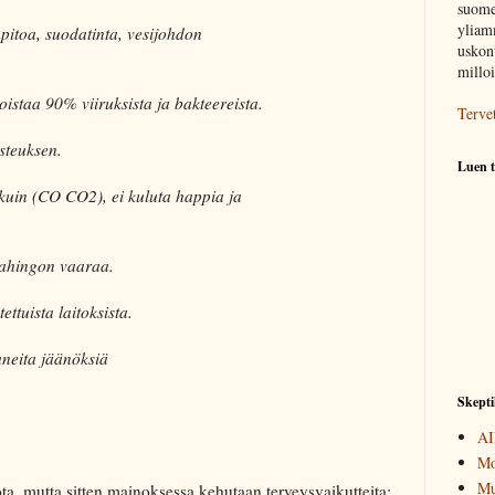
suome
yliam
pitoa, suodatinta, vesijohdon
uskont
millo
oistaa 90% viiruksista ja bakteereista.
Terve
teuksen.
Luen t
 kuin (CO CO2), ei kuluta happia ja
vahingon vaaraa.
ttuista laitoksista.
uneita jäänöksiä
Skepti
AI
Mo
Mu
ota, mutta sitten mainoksessa kehutaan terveysvaikutteita: