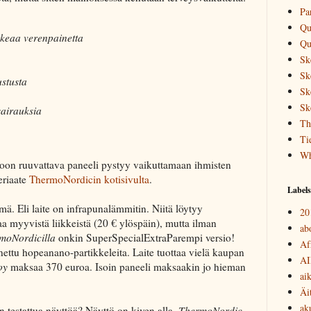
Pa
Qu
rkeaa verenpainetta
Qu
Sk
Sk
stusta
Sk
Sk
sairauksia
Th
Ti
Wh
toon ruuvattava paneeli pystyy vaikuttamaan ihmisten
eriaate
ThermoNordicin kotisivulta
.
Labels
mä. Eli laite on infrapunalämmitin. Niitä löytyy
20
aa myyvistä liikkeistä (20 € ylöspäin), mutta ilman
abo
moNordicilla
onkin SuperSpecialExtraParempi versio!
Af
ettu hopeanano-partikkeleita. Laite tuottaa vielä kaupan
AI
oy
maksaa 370 euroa. Isoin paneeli maksaakin jo hieman
ai
Äi
ak
n testattua näyttöä? Näyttö on kiven alla.
ThermoNordic