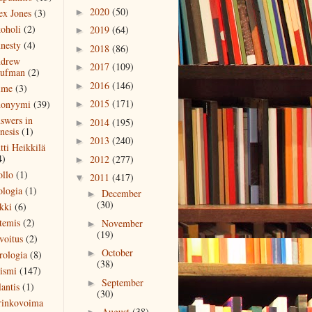
2020
(50)
ex Jones
(3)
►
koholi
(2)
2019
(64)
►
nesty
(4)
2018
(86)
►
drew
2017
(109)
►
ufman
(2)
2016
(146)
►
ime
(3)
2015
(171)
onyymi
(39)
►
swers in
2014
(195)
►
nesis
(1)
2013
(240)
►
tti Heikkilä
4)
2012
(277)
►
ollo
(1)
2011
(417)
▼
ologia
(1)
December
►
(30)
kki
(6)
temis
(2)
November
►
(19)
voitus
(2)
October
►
rologia
(8)
(38)
eismi
(147)
September
►
antis
(1)
(30)
rinkovoima
August
(38)