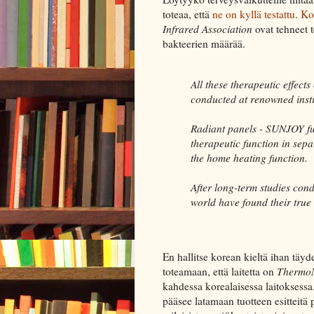
toteaa, että
ne on kyllä testattu
.
Kor
Infrared Association
ovat tehneet t
bakteerien määrää.
All these therapeutic effect
conducted at renowned insti
Radiant panels - SUNJOY fun
therapeutic function in sep
the home heating function.
After long-term studies cond
world have found their true 
En hallitse korean kieltä ihan täyd
toteamaan, että laitetta on
ThermoN
kahdessa korealaisessa laitoksessa
pääsee latamaan tuotteen esitteitä