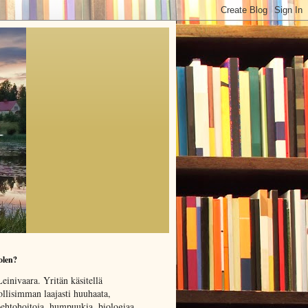
olen?
einivaara. Yritän käsitellä
llisimman laajasti huuhaata,
oehtohoitoja, humpuukia, biologiaa,