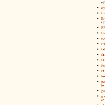
(6
ep
Er
Er
(1
E
E
ev
Ex
fal
fas
F
fe
F
fos
ge
io
ge
ge
en