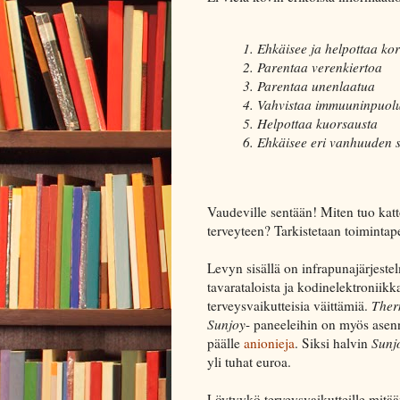
1. Ehkäisee ja helpottaa ko
2. Parentaa verenkiertoa
3. Parentaa unenlaatua
4. Vahvistaa immuuninpuolu
5. Helpottaa kuorsausta
6. Ehkäisee eri vanhuuden 
Vaudeville sentään! Miten tuo kat
terveyteen? Tarkistetaan toimintap
Levyn sisällä on infrapunajärjestel
tavarataloista ja kodinelektroniikk
terveysvaikutteisia väittämiä.
Ther
Sunjoy
- paneeleihin on myös asenn
päälle
anionieja
. Siksi halvin
Sunj
yli tuhat euroa.
Löytyykö terveysvaikutteille mitää