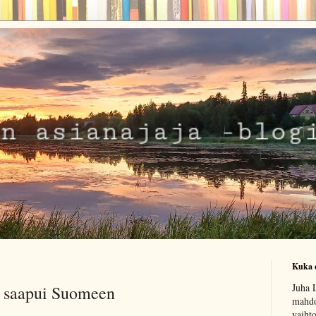
Kuka 
Juha L
y saapui Suomeen
mahdo
vaiht