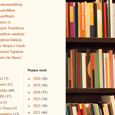
ranormaaliblogi
ackoMeter
ackWatch
epsis ry
epsis Youtubessa
eptikon sanakirja
eptisiä linkkejä
e Skeptic's Guide
eteessä Tapahtuu
at's the Harm?
Wanhat viestit
12
(7)
2026
(20)
►
rtti
(17)
2025
(56)
►
rikka
(40)
2024
(51)
►
DS
(17)
2023
(34)
►
ka
(1)
2022
(30)
►
ti Teresa
(1)
2021
(46)
►
upunktio
(13)