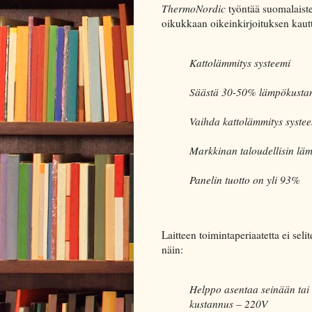
ThermoNordic
työntää suomalaist
oikukkaan oikeinkirjoituksen kaut
Kattolämmitys systeemi
Säästä 30-50% lämpökustan
Vaihda kattolämmitys systee
Markkinan taloudellisin lä
Panelin tuotto on yli 93%
Laitteen toimintaperiaatetta ei se
näin:
Helppo asentaa seinään tai
kustannus – 220V